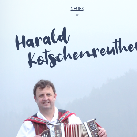
NEUES
<
Harald
Kotschenreuthe