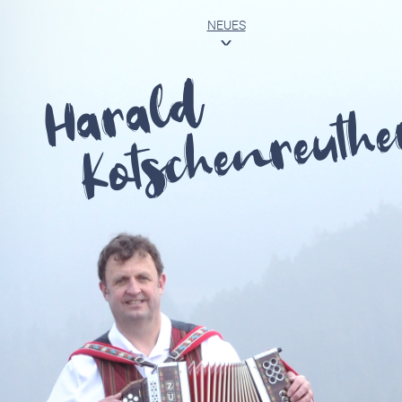
NEUES
<
Harald
Kotschenreuthe