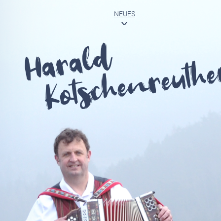
NEUES
<
Harald
Kotschenreuthe