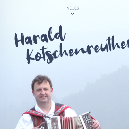
NEUES
<
Harald
Kotschenreuthe