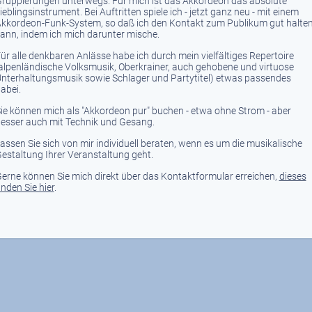
ruppierungen unterwegs. Für mich ist das Akkordeon das absolute
ieblingsinstrument. Bei Auftritten spiele ich - jetzt ganz neu - mit einem
kkordeon-Funk-System, so daß ich den Kontakt zum Publikum gut halte
ann, indem ich mich darunter mische.
ür alle denkbaren Anlässe habe ich durch mein vielfältiges Repertoire
alpenländische Volksmusik, Oberkrainer, auch gehobene und virtuose
nterhaltungsmusik sowie Schlager und Partytitel) etwas passendes
abei.
ie können mich als "Akkordeon pur" buchen - etwa ohne Strom - aber
esser auch mit Technik und Gesang.
assen Sie sich von mir individuell beraten, wenn es um die musikalische
estaltung Ihrer Veranstaltung geht.
erne können Sie mich direkt über das Kontaktformular erreichen,
dieses
inden Sie hier
.
© 2019 Harald Kotschenreuther -
Impressum