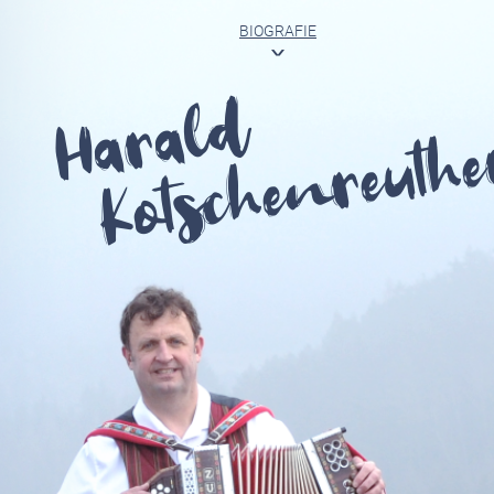
BIOGRAFIE
<
Harald
Kotschenreuthe