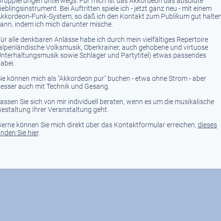
ruppierungen unterwegs. Für mich ist das Akkordeon das absolute
ieblingsinstrument. Bei Auftritten spiele ich - jetzt ganz neu - mit einem
kkordeon-Funk-System, so daß ich den Kontakt zum Publikum gut halte
ann, indem ich mich darunter mische.
ür alle denkbaren Anlässe habe ich durch mein vielfältiges Repertoire
alpenländische Volksmusik, Oberkrainer, auch gehobene und virtuose
nterhaltungsmusik sowie Schlager und Partytitel) etwas passendes
abei.
ie können mich als "Akkordeon pur" buchen - etwa ohne Strom - aber
esser auch mit Technik und Gesang.
assen Sie sich von mir individuell beraten, wenn es um die musikalische
estaltung Ihrer Veranstaltung geht.
erne können Sie mich direkt über das Kontaktformular erreichen,
dieses
inden Sie hier
.
© 2019 Harald Kotschenreuther -
Impressum