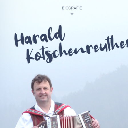
BIOGRAFIE
<
Harald
Kotschenreuthe