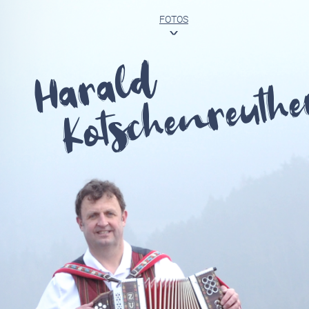
FOTOS
<
Harald
Kotschenreuthe