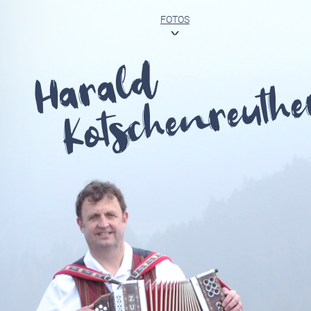
FOTOS
<
Harald
Kotschenreuthe