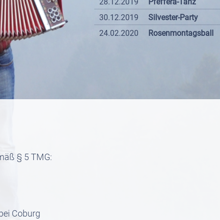
28.12.2019
Pfeffera-Tanz
30.12.2019
Silvester-Party
24.02.2020
Rosenmontagsball
emäß § 5 TMG:
bei Coburg