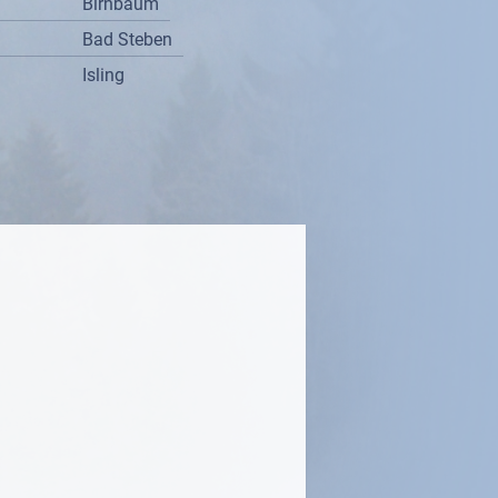
Birnbaum
Bad Steben
Isling