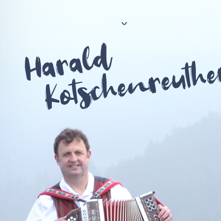
<
Harald
Kotschenreuthe