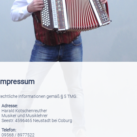
Impressum
echtliche Informationen gemäß § 5 TMG:
Adresse:
arald Kotschenreuther
usiker und Musiklehrer
eestr. 4596465 Neustadt bei Coburg
elefon:
09568 / 8977522