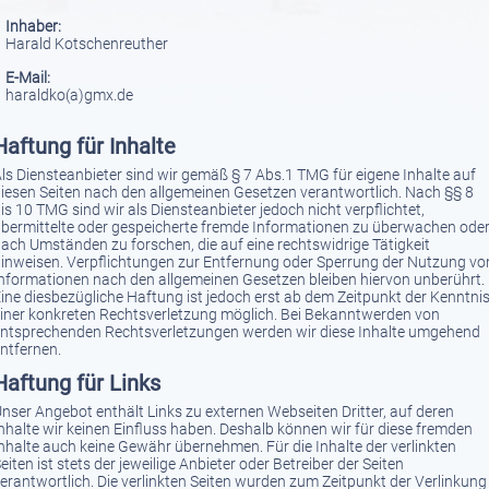
Inhaber:
arald Kotschenreuther
E-Mail:
haraldko(a)gmx.de
Haftung für Inhalte
ls Diensteanbieter sind wir gemäß § 7 Abs.1 TMG für eigene Inhalte auf
iesen Seiten nach den allgemeinen Gesetzen verantwortlich. Nach §§ 8
is 10 TMG sind wir als Diensteanbieter jedoch nicht verpflichtet,
bermittelte oder gespeicherte fremde Informationen zu überwachen ode
ach Umständen zu forschen, die auf eine rechtswidrige Tätigkeit
inweisen. Verpflichtungen zur Entfernung oder Sperrung der Nutzung vo
nformationen nach den allgemeinen Gesetzen bleiben hiervon unberührt.
ine diesbezügliche Haftung ist jedoch erst ab dem Zeitpunkt der Kenntni
iner konkreten Rechtsverletzung möglich. Bei Bekanntwerden von
ntsprechenden Rechtsverletzungen werden wir diese Inhalte umgehend
ntfernen.
Haftung für Links
nser Angebot enthält Links zu externen Webseiten Dritter, auf deren
nhalte wir keinen Einfluss haben. Deshalb können wir für diese fremden
nhalte auch keine Gewähr übernehmen. Für die Inhalte der verlinkten
eiten ist stets der jeweilige Anbieter oder Betreiber der Seiten
erantwortlich. Die verlinkten Seiten wurden zum Zeitpunkt der Verlinkung