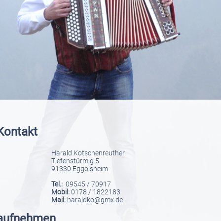
Kontakt
Harald Kotschenreuther
Tiefenstürmig 5
91330 Eggolsheim
Tel.:
09545 / 70917
Mobil:
0178 / 1822183
Mail:
haraldko@gmx.de
aufnehmen