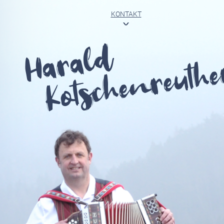
KONTAKT
<
Harald
Kotschenreuthe