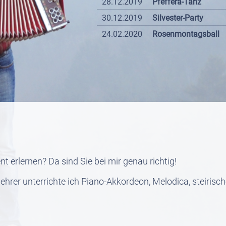
28.12.2019
Pfeffera-Tanz
30.12.2019
Silvester-Party
24.02.2020
Rosenmontagsball
t erlernen? Da sind Sie bei mir genau richtig!
klehrer unterrichte ich Piano-Akkordeon, Melodica, steiri