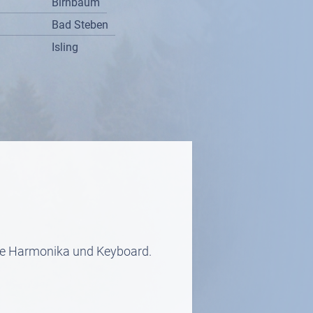
Birnbaum
Bad Steben
Isling
sche Harmonika und Keyboard.