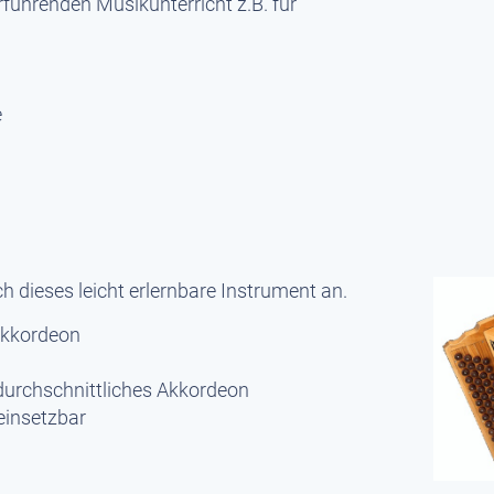
rführenden Musikunterricht z.B. für
e
h dieses leicht erlernbare Instrument an.
 Akkordeon
 durchschnittliches Akkordeon
einsetzbar