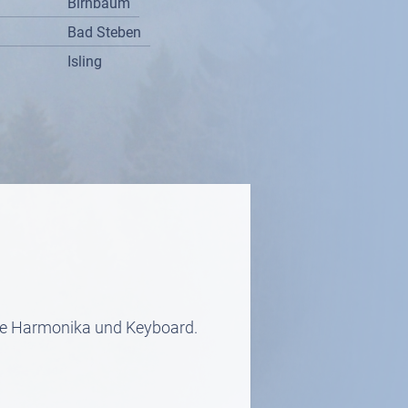
Birnbaum
Bad Steben
Isling
sche Harmonika und Keyboard.