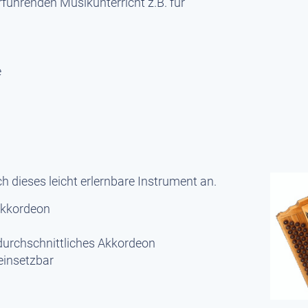
rführenden Musikunterricht z.B. für
e
h dieses leicht erlernbare Instrument an.
 Akkordeon
 durchschnittliches Akkordeon
einsetzbar