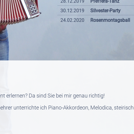
28.12.2019
Pfeffera-Tanz
30.12.2019
Silvester-Party
24.02.2020
Rosenmontagsball
t erlernen? Da sind Sie bei mir genau richtig!
klehrer unterrichte ich Piano-Akkordeon, Melodica, steiri